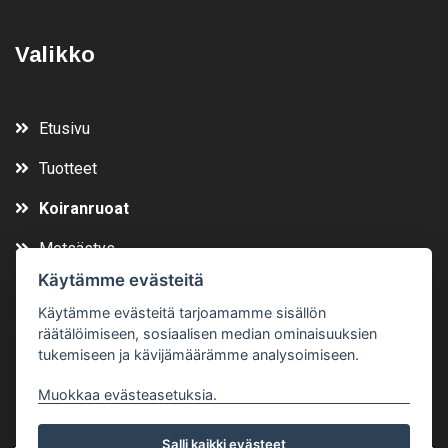
Valikko
Etusivu
Tuotteet
Koiranruoat
Metsästys
Käytämme evästeitä
Vuokraa
Käytämme evästeitä tarjoamamme sisällön
Yhteystiedot
räätälöimiseen, sosiaalisen median ominaisuuksien
tukemiseen ja kävijämäärämme analysoimiseen.
Muokkaa evästeasetuksia.
Salli kaikki evästeet