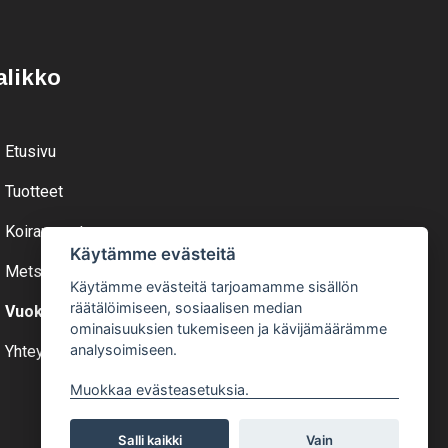
alikko
Etusivu
Tuotteet
Koiranruoat
Käytämme evästeitä
Metsästys
Käytämme evästeitä tarjoamamme sisällön
räätälöimiseen, sosiaalisen median
Vuokraa
ominaisuuksien tukemiseen ja kävijämäärämme
analysoimiseen.
Yhteystiedot
Muokkaa evästeasetuksia.
Salli kaikki
Vain