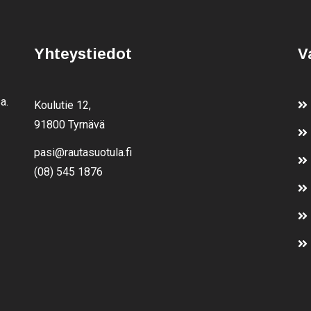
Yhteystiedot
V
a.
Koulutie 12,
91800 Tyrnävä
pasi@rautasuotula.fi
(08) 545 1876