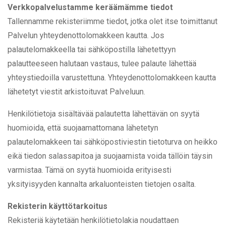
Verkkopalvelustamme keräämämme tiedot
Tallennamme rekisteriimme tiedot, jotka olet itse toimittanut
Palvelun yhteydenottolomakkeen kautta. Jos
palautelomakkeella tai sähköpostilla lähetettyyn
palautteeseen halutaan vastaus, tulee palaute lähettää
yhteystiedoilla varustettuna. Yhteydenottolomakkeen kautta
lähetetyt viestit arkistoituvat Palveluun.
Henkilötietoja sisältävää palautetta lähettävän on syytä
huomioida, että suojaamattomana lähetetyn
palautelomakkeen tai sähköpostiviestin tietoturva on heikko
eikä tiedon salassapitoa ja suojaamista voida tällöin täysin
varmistaa. Tämä on syytä huomioida erityisesti
yksityisyyden kannalta arkaluonteisten tietojen osalta.
Rekisterin käyttötarkoitus
Rekisteriä käytetään henkilötietolakia noudattaen