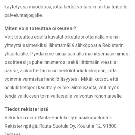
käytetyssä muodossa, jotta tiedot voitaisiin siirtää toiselle
palveluntarjoajalle.
Miten voin toteuttaa oikeuteni?
Voit toteuttaa edellä kuvatut oikeutesi ottamalla meihin
yhteyttä esimerkiksi lähettämällä sähköpostia Rekisterin
ylläpitäjälle. Pyydämme sinua samalla mainitsemaan nimesi,
osoitteesi ja puhelinnumerosi sekä liittämään viestiisi
passi-, ajokortti- tai muun henkilötodistuskopion, jotta
voimme varmistaa henkilöllisyytesi. Mikäli katsot, että
henkilötietojesi käsittely ei ole lainmukaista, voit myös
tehdä valituksen toimivaltaiselle valvontaviranomaiselle.
Tiedot rekisteristä
Rekisterin nimi: Rauta-Suotula Oy:n asiakasrekisteri
Rekisterinpitäjä: Rauta-Suotula Oy, Koulutie 12, 91800
Tyrnävä