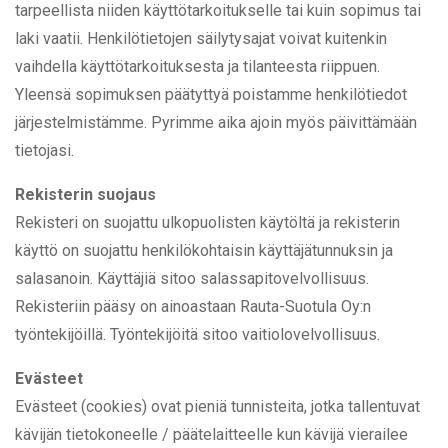
tarpeellista niiden käyttötarkoitukselle tai kuin sopimus tai
laki vaatii. Henkilötietojen säilytysajat voivat kuitenkin
vaihdella käyttötarkoituksesta ja tilanteesta riippuen.
Yleensä sopimuksen päätyttyä poistamme henkilötiedot
järjestelmistämme. Pyrimme aika ajoin myös päivittämään
tietojasi.
Rekisterin suojaus
Rekisteri on suojattu ulkopuolisten käytöltä ja rekisterin
käyttö on suojattu henkilökohtaisin käyttäjätunnuksin ja
salasanoin. Käyttäjiä sitoo salassapitovelvollisuus.
Rekisteriin pääsy on ainoastaan Rauta-Suotula Oy:n
työntekijöillä. Työntekijöitä sitoo vaitiolovelvollisuus.
Evästeet
Evästeet (cookies) ovat pieniä tunnisteita, jotka tallentuvat
kävijän tietokoneelle / päätelaitteelle kun kävijä vierailee