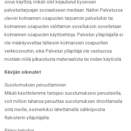
sivun käyttöä, mikäli olet kirjautunut kyseisen
palveluntarjoajan sosiaaliseen mediaan. Näihin Palvelussa
oleviin kolmannen osapuolen tarjoamiin palveluihin tai
kolmannen osapuolen välittämiin sovelluksiin sovelletaan
kolmannen osapuolen käyttöehtoja. Palvelun ylläpitäjällä ei
ole määräysvaltaa tällaisiin kolmansien osapuolten
verkkosivuihin, eikä Palvelun ylläpitäjä ole vastuussa
mistään niillä julkaistusta materiaalista tai niiden käytöstä.
Kävijän oikeudet
Suostumuksen peruuttaminen
Mikäli käsittelemme tietojasi suostumuksesi perusteella,
voit milloin tahansa peruuttaa suostumuksen ilmoittamalla
siitä meille, esimerkiksi lähettämällä sähköpostia
Rekisterin ylläpitäjälle.
Pääsy tietoihin