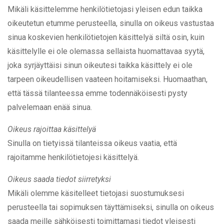
Mikäli käsittelemme henkilötietojasi yleisen edun taikka
oikeutetun etumme perusteella, sinulla on oikeus vastustaa
sinua koskevien henkilötietojen käsittelyä siltä osin, kuin
käsittelylle ei ole olemassa sellaista huomattavaa syytä,
joka syrjäyttäisi sinun oikeutesi taikka käsittely ei ole
tarpeen oikeudellisen vaateen hoitamiseksi. Huomaathan,
että tässä tilanteessa emme todennäköisesti pysty
palvelemaan enää sinua.
Oikeus rajoittaa käsittelyä
Sinulla on tietyissä tilanteissa oikeus vaatia, että
rajoitamme henkilötietojesi käsittelyä.
Oikeus saada tiedot siirretyksi
Mikäli olemme käsitelleet tietojasi suostumuksesi
perusteella tai sopimuksen täyttämiseksi, sinulla on oikeus
saada meille sähköisesti toimittamasi tiedot yleisesti