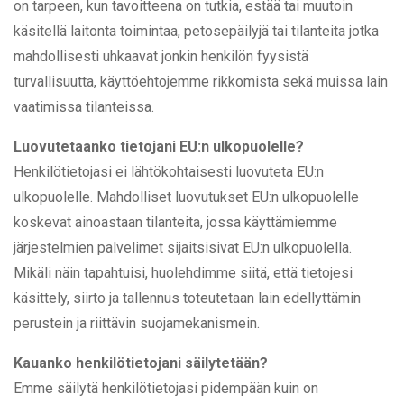
on tarpeen, kun tavoitteena on tutkia, estää tai muutoin
käsitellä laitonta toimintaa, petosepäilyjä tai tilanteita jotka
mahdollisesti uhkaavat jonkin henkilön fyysistä
turvallisuutta, käyttöehtojemme rikkomista sekä muissa lain
vaatimissa tilanteissa.
Luovutetaanko tietojani EU:n ulkopuolelle?
Henkilötietojasi ei lähtökohtaisesti luovuteta EU:n
ulkopuolelle. Mahdolliset luovutukset EU:n ulkopuolelle
koskevat ainoastaan tilanteita, jossa käyttämiemme
järjestelmien palvelimet sijaitsisivat EU:n ulkopuolella.
Mikäli näin tapahtuisi, huolehdimme siitä, että tietojesi
käsittely, siirto ja tallennus toteutetaan lain edellyttämin
perustein ja riittävin suojamekanismein.
Kauanko henkilötietojani säilytetään?
Emme säilytä henkilötietojasi pidempään kuin on