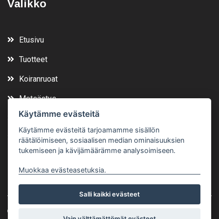
Valikko
Etusivu
Tuotteet
Koiranruoat
Metsästys
Käytämme evästeitä
Vuokraa
Käytämme evästeitä tarjoamamme sisällön
Yhteystiedot
räätälöimiseen, sosiaalisen median ominaisuuksien
tukemiseen ja kävijämäärämme analysoimiseen.
Muokkaa evästeasetuksia.
Salli kaikki evästeet
Copyright Rauta-Suotula Oy
Vain välttämättömät evästeet