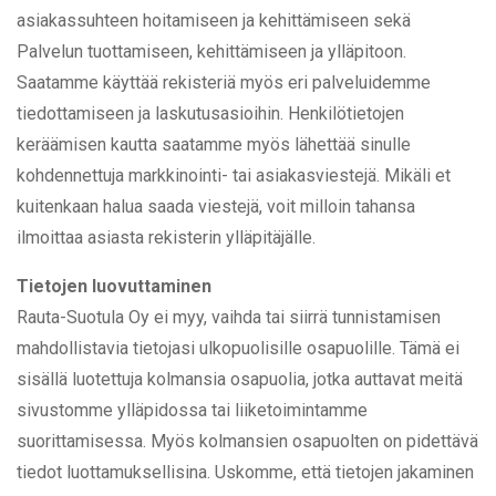
asiakassuhteen hoitamiseen ja kehittämiseen sekä
Palvelun tuottamiseen, kehittämiseen ja ylläpitoon.
Saatamme käyttää rekisteriä myös eri palveluidemme
tiedottamiseen ja laskutusasioihin. Henkilötietojen
keräämisen kautta saatamme myös lähettää sinulle
kohdennettuja markkinointi- tai asiakasviestejä. Mikäli et
kuitenkaan halua saada viestejä, voit milloin tahansa
ilmoittaa asiasta rekisterin ylläpitäjälle.
Tietojen luovuttaminen
Rauta-Suotula Oy ei myy, vaihda tai siirrä tunnistamisen
mahdollistavia tietojasi ulkopuolisille osapuolille. Tämä ei
sisällä luotettuja kolmansia osapuolia, jotka auttavat meitä
sivustomme ylläpidossa tai liiketoimintamme
suorittamisessa. Myös kolmansien osapuolten on pidettävä
tiedot luottamuksellisina. Uskomme, että tietojen jakaminen