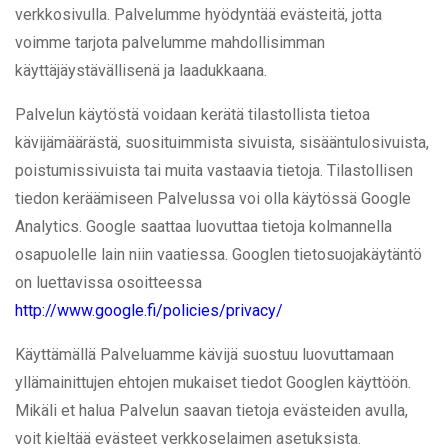
verkkosivulla. Palvelumme hyödyntää evästeitä, jotta
voimme tarjota palvelumme mahdollisimman
käyttäjäystävällisenä ja laadukkaana.
Palvelun käytöstä voidaan kerätä tilastollista tietoa
kävijämäärästä, suosituimmista sivuista, sisääntulosivuista,
poistumissivuista tai muita vastaavia tietoja. Tilastollisen
tiedon keräämiseen Palvelussa voi olla käytössä Google
Analytics. Google saattaa luovuttaa tietoja kolmannella
osapuolelle lain niin vaatiessa. Googlen tietosuojakäytäntö
on luettavissa osoitteessa
http://www.google.fi/policies/privacy/
Käyttämällä Palveluamme kävijä suostuu luovuttamaan
yllämainittujen ehtojen mukaiset tiedot Googlen käyttöön.
Mikäli et halua Palvelun saavan tietoja evästeiden avulla,
voit kieltää evästeet verkkoselaimen asetuksista.