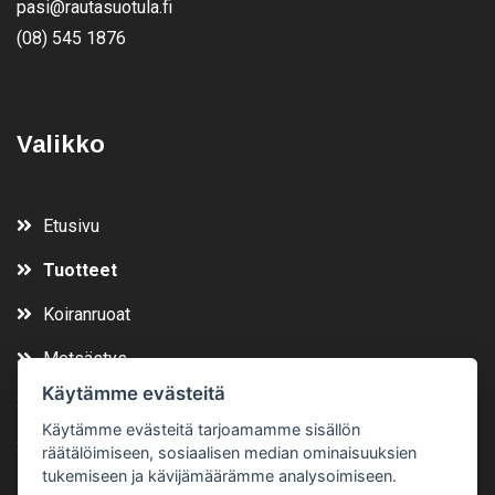
pasi@rautasuotula.fi
(08) 545 1876
Valikko
Etusivu
Tuotteet
Koiranruoat
Metsästys
Käytämme evästeitä
Vuokraa
Käytämme evästeitä tarjoamamme sisällön
Yhteystiedot
räätälöimiseen, sosiaalisen median ominaisuuksien
tukemiseen ja kävijämäärämme analysoimiseen.