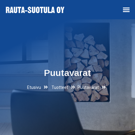
Puutavarat
Etusivu
Tuotteet
Puutavarat