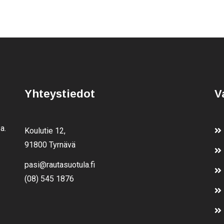
Yhteystiedot
V
a.
Koulutie 12,
91800 Tyrnävä
pasi@rautasuotula.fi
(08) 545 1876